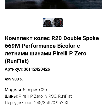
Комплект колес R20 Double Spoke
669M Performance Bicolor с
летними шинами Pirelli P Zero
(RunFlat)
Артикул:
36112420426
499 900
р.
Модели:
5-серия G30
Шины:
Pirelli P Zero ☆ RSC, RunFlat
Передняя ось: 245/35R20 95Y XL