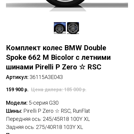
Комплект колес BMW Double
Spoke 662 M Bicolor с летними
шинами Pirelli P Zero ☆ RSC
Артикул:
36115A3E043
159 900
р.
Цена дилера: 185 000
р.
Модели:
5-серия G30
Шины:
Pirelli P Zero ☆ RSC, RunFlat
Передняя ось:
245/45R18 100Y XL
Задняя ось: 275/40R18 103Y XL