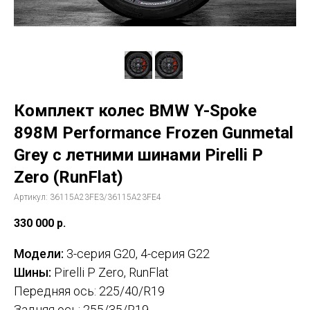
Комплект колес BMW Y-Spoke
898M Performance Frozen Gunmetal
Grey с летними шинами Pirelli P
Zero (RunFlat)
Артикул:
36115A23FE3/36115A23FE4
330 000
р.
Модели:
3-серия G20, 4-серия G22
Шины:
Pirelli P Zero,
RunFlat
Передняя ось: 225/40/R19
Задняя ось: 255/35/R19