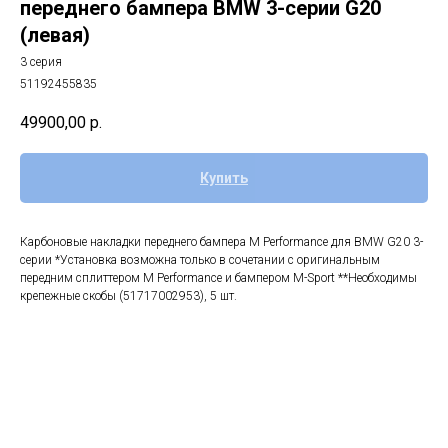
переднего бампера BMW 3-серии G20
(левая)
3 серия
51192455835
49900,00
р.
Купить
Карбоновые накладки переднего бампера M Performance для BMW G20 3-
серии *Установка возможна только в сочетании с оригинальным
передним сплиттером M Performance и бампером M-Sport **Необходимы
крепежные скобы (51717002953), 5 шт.