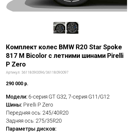
Комплект колес BMW R20 Star Spoke
817 M Bicolor с летними шинами Pirelli
P Zero
Артикул:
36118090096/36118090097
290 000
р.
Модели:
6-серия GT G32, 7-серия G11/G12
Шины:
Pirelli P Zero
Передняя ось: 245/40R20
Задняя ось: 275/35R20
Параметры дисков: