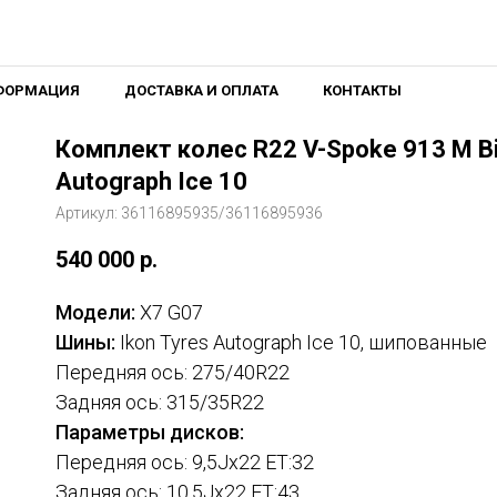
ФОРМАЦИЯ
ДОСТАВКА И ОПЛАТА
КОНТАКТЫ
Комплект колес R22 V-Spoke 913 M Bi
Autograph Ice 10
Артикул:
36116895935/36116895936
540 000
р.
Модели:
X7 G07
Шины:
Ikon Tyres Autograph Ice 10, шипованные
Передняя ось: 275/40R22
Задняя ось: 315/35R22
Параметры дисков:
Передняя ось: 9,5Jx22 ET:32
Задняя ось: 10,5Jx22 ET:43