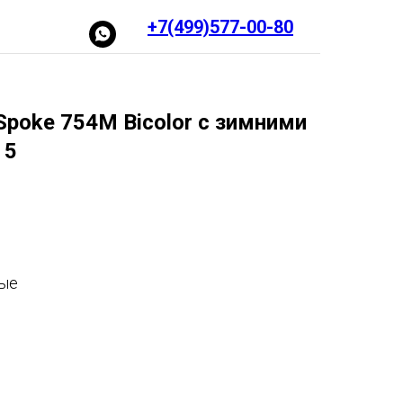
+7(499)577-00-80
poke 754M Bicolor с зимними
 5
ные