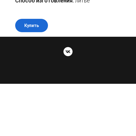
Способ изготовления:
литье
Купить