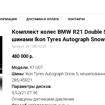
ФОРМАЦИЯ
ДОСТАВКА И ОПЛАТА
КОНТАКТЫ
Комплект колес BMW R21 Double S
шинами Ikon Tyres Autograph Snow
Артикул:
36118074220
480 000
р.
Модели:
X7 G07
Шины:
Ikon Tyres Autograph Snow 5, нешипован
285/45R21
Параметры дисков:
9,5Jx21 ET:36
Оснащены датчиками давления