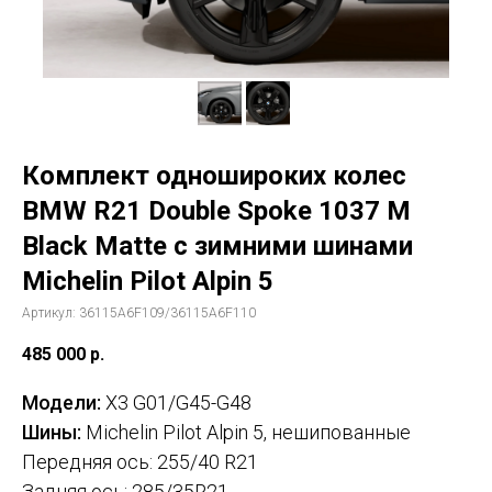
Комплект одношироких колес
BMW R21 Double Spoke 1037 M
Black Matte с зимними шинами
Michelin Pilot Alpin 5
Артикул:
36115A6F109/36115A6F110
485 000
р.
Модели:
X3 G01/G45-G48
Шины:
Michelin Pilot Alpin 5, нешипованные
Передняя ось:
255/40 R21
Задняя ось: 285/35R21