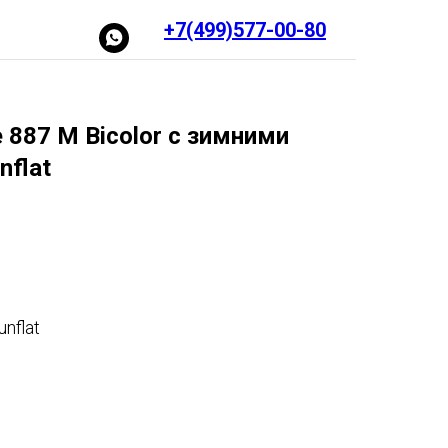
+7(499)577-00-80
887 M Bicolor c зимними
nflat
nflat