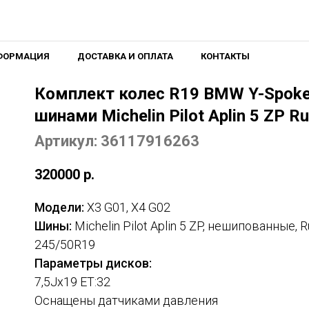
ФОРМАЦИЯ
ДОСТАВКА И ОПЛАТА
КОНТАКТЫ
Комплект колес R19 BMW Y-Spoke 
шинами Michelin Pilot Aplin 5 ZP Ru
Артикул: 36117916263
320000
р.
Модели:
X3 G01, X4 G02
Шины:
Michelin Pilot Aplin 5 ZP, нешипованные, Ru
245/50R19
Параметры дисков:
7,5Jx19 ET:32
Оснащены датчиками давления