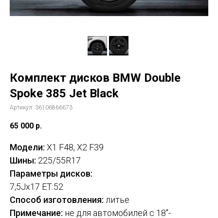
Комплект дисков BMW Double
Spoke 385 Jet Black
Артикул:
36106866673
65 000
р.
Модели:
X1 F48, X2 F39
Шины:
225/55R17
Параметры дисков:
7,5Jx17 ET:52
Способ изготовления:
литье
Примечание:
не для автомобилей с 18"-