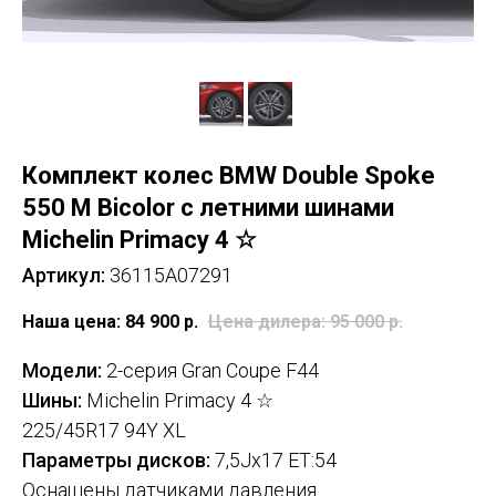
Комплект колес BMW Double Spoke
550 M Bicolor с летними шинами
Michelin Primacy 4 ☆
Артикул:
36115A07291
Наша цена: 84 900
р.
Цена дилера: 95 000
р.
Модели:
2-серия Gran Coupe F44
Шины:
Michelin Primacy 4 ☆
225/45R17 94Y XL
Параметры дисков:
7,5Jx17 ET:54
Оснащены датчиками давления