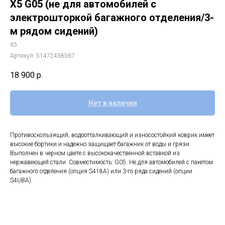
X5 G05 (не для автомобилей с
электрошторкой багажного отделения/3-
м рядом сидений)
X5
Артикул:
51472458567
18 900
р.
Нет в наличии
Противоскользящий, водоотталкивающий и износостойкий коврик имеет
высокие бортики и надежно защищает багажник от воды и грязи.
Выполнен в черном цвете с высококачественной вставкой из
нержавеющей стали. Совместимость: G05. Не для автомобилей с пакетом
багажного отделения (опция S418A) или 3-го ряда сидений (опции
S4UBA).