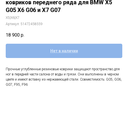
ковриков переднего ряда для BMW X5
G05 X6 G06 и X7 G07
X5|X6|X7
Артикул:
51472458559
18 900
р.
Нет в наличии
Прочные углубленные резиновые коврики защищают пространство для
ног в передней части салона от воды и грязи. Они выполнены в черном
цвете и имеют вставку из нержавеющей стали. Совместимость: G05, G06,
G07, F95, F96