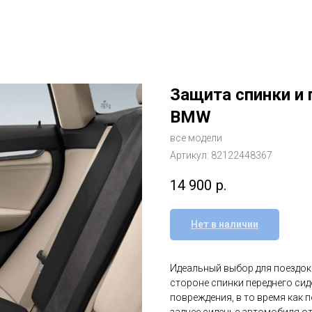
Защита спинки и 
BMW
все модели
Артикул:
82122448367
14 900
р.
Нет в наличии
Идеальный выбор для поездок 
стороне спинки переднего сид
повреждения, в то время как 